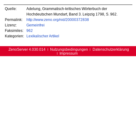
Quelle:
Adelung, Grammatisch-kritisches Wörterbuch der
Hochdeutschen Mundart, Band 3. Leipzig 1798, S. 962.
Permalink:
http://www.zeno.org/nid/20000372838
Lizenz:
Gemeinfrei
Faksimiles:
962
Kategorien:
Lexikalischer Artikel
ZenoServer 4.030.014
Nutzungsbedingungen
Datenschutzerklärung
Impressum