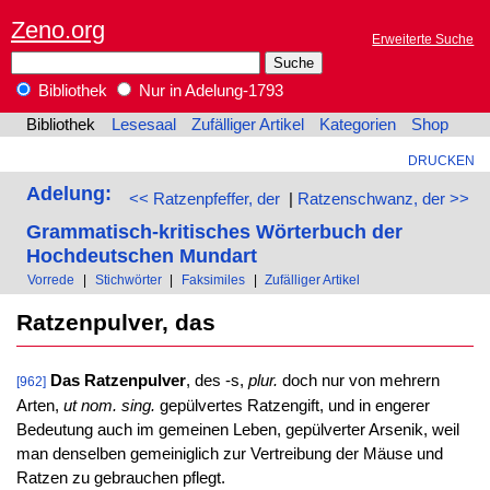
Zeno.org
Erweiterte Suche
Bibliothek
Nur in Adelung-1793
Bibliothek
Lesesaal
Zufälliger Artikel
Kategorien
Shop
DRUCKEN
Adelung:
<< Ratzenpfeffer, der
|
Ratzenschwanz, der >>
Grammatisch-kritisches Wörterbuch der
Hochdeutschen Mundart
Vorrede
|
Stichwörter
|
Faksimiles
|
Zufälliger Artikel
Ratzenpulver, das
Das Ratzenpulver
, des -s,
plur.
doch nur von mehrern
[962]
Arten,
ut nom. sing.
gepülvertes Ratzengift, und in engerer
Bedeutung auch im gemeinen Leben, gepülverter Arsenik, weil
man denselben gemeiniglich zur Vertreibung der Mäuse und
Ratzen zu gebrauchen pflegt.