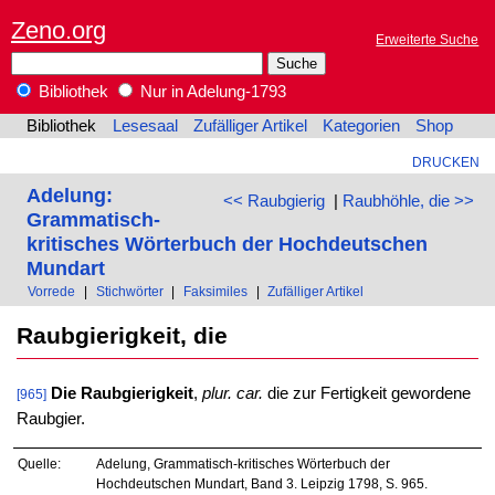
Zeno.org
Erweiterte Suche
Bibliothek
Nur in Adelung-1793
Bibliothek
Lesesaal
Zufälliger Artikel
Kategorien
Shop
DRUCKEN
Adelung:
<< Raubgierig
|
Raubhöhle, die >>
Grammatisch-
kritisches Wörterbuch der Hochdeutschen
Mundart
Vorrede
|
Stichwörter
|
Faksimiles
|
Zufälliger Artikel
Raubgierigkeit, die
Die Raubgierigkeit
,
plur. car.
die zur Fertigkeit gewordene
[965]
Raubgier.
Quelle:
Adelung, Grammatisch-kritisches Wörterbuch der
Hochdeutschen Mundart, Band 3. Leipzig 1798, S. 965.