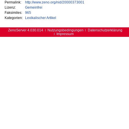
Permalink:
http://www.zeno.org/nid/20000373001
Lizenz:
Gemeinfrei
Faksimiles:
965
Kategorien:
Lexikalischer Artikel
ZenoServer 4.030.014
Nutzungsbedingungen
Datenschutzerklärung
Impressum