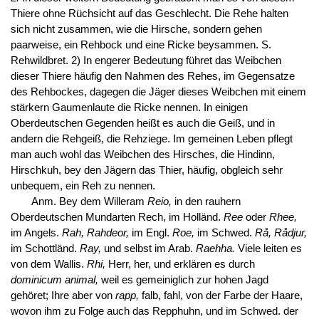
Thiere ohne Rüchsicht auf das Geschlecht. Die Rehe halten
sich nicht zusammen, wie die Hirsche, sondern gehen
paarweise, ein Rehbock und eine Ricke beysammen. S.
Rehwildbret. 2) In engerer Bedeutung führet das Weibchen
dieser Thiere häufig den Nahmen des Rehes, im Gegensatze
des Rehbockes, dagegen die Jäger dieses Weibchen mit einem
stärkern Gaumenlaute die Ricke nennen. In einigen
Oberdeutschen Gegenden heißt es auch die Geiß, und in
andern die Rehgeiß, die Rehziege. Im gemeinen Leben pflegt
man auch wohl das Weibchen des Hirsches, die Hindinn,
Hirschkuh, bey den Jägern das Thier, häufig, obgleich sehr
unbequem, ein Reh zu nennen.
Anm. Bey dem Willeram
Reio,
in den rauhern
Oberdeutschen Mundarten Rech, im Holländ.
Ree
oder
Rhee,
im Angels.
Rah, Rahdeor,
im Engl.
Roe,
im Schwed.
Rå, Rådjur,
im Schottländ.
Ray,
und selbst im Arab.
Raehha.
Viele leiten es
von dem Wallis.
Rhi,
Herr, her, und erklären es durch
dominicum animal,
weil es gemeiniglich zur hohen Jagd
gehöret; Ihre aber von
rapp,
falb, fahl, von der Farbe der Haare,
wovon ihm zu Folge auch das Repphuhn, und im Schwed. der