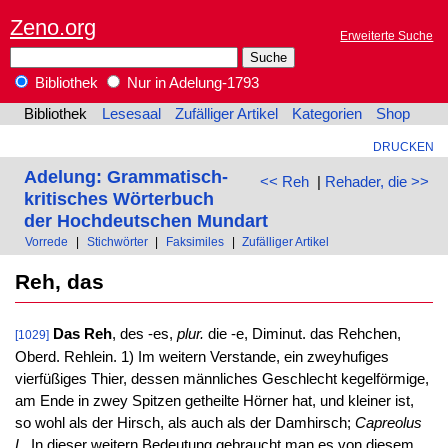
Zeno.org
Erweiterte Suche
Bibliothek
Nur in Adelung-1793
Bibliothek
Lesesaal
Zufälliger Artikel
Kategorien
Shop
DRUCKEN
Adelung: Grammatisch-
<< Reh
|
Rehader, die >>
kritisches Wörterbuch
der Hochdeutschen Mundart
Vorrede
|
Stichwörter
|
Faksimiles
|
Zufälliger Artikel
Reh, das
Das Reh
, des -es,
plur.
die -e, Diminut. das Rehchen,
[1029]
Oberd. Rehlein. 1) Im weitern Verstande, ein zweyhufiges
vierfüßiges Thier, dessen männliches Geschlecht kegelförmige,
am Ende in zwey Spitzen getheilte Hörner hat, und kleiner ist,
so wohl als der Hirsch, als auch als der Damhirsch;
Capreolus
L.
In dieser weitern Bedeutung gebraucht man es von diesem