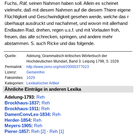
Fuchs,
Räf,
seinen Nahmen haben soll. Allein es scheinet
vielmehr, daß mit diesem Nahmen auf die diesem Thiere eigene
Flüchtigkeit und Geschwindigkeit gesehen werde, welche das r
überhaupt ausdruckt und nachahmet, und wovon mit allerhand
Endlauten Rad, drehen, regen u.s.f. und mit Vorlauten froh,
freuen, das alte schrecken, springen, und andere mehr
abstammen. S. auch Ricke und das folgende.
Quelle:
Adelung, Grammatisch-kritisches Wörterbuch der
Hochdeutschen Mundart, Band 3. Leipzig 1798, S. 1029.
Permalink:
http://www.zeno.org/nid/20000377023
Lizenz:
Gemeinfrei
Faksimiles:
1029
Kategorien:
Lexikalischer Artikel
Ähnliche Einträge in anderen Lexika
Adelung-1793:
Reh
Brockhaus-1837
:
Reh
Brockhaus-1911
:
Reh
DamenConvLex-1834
:
Reh
Herder-1854
:
Reh
Meyers-1905
:
Reh
Pierer-1857
:
Reh [2]
·
Reh [1]