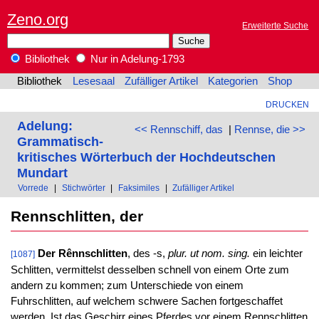
Zeno.org
Erweiterte Suche
Bibliothek
Nur in Adelung-1793
Bibliothek
Lesesaal
Zufälliger Artikel
Kategorien
Shop
DRUCKEN
Adelung:
<< Rennschiff, das
|
Rennse, die >>
Grammatisch-
kritisches Wörterbuch der Hochdeutschen
Mundart
Vorrede
|
Stichwörter
|
Faksimiles
|
Zufälliger Artikel
Rennschlitten, der
Der Rênnschlitten
, des -s,
plur. ut nom. sing.
ein leichter
[1087]
Schlitten, vermittelst desselben schnell von einem Orte zum
andern zu kommen; zum Unterschiede von einem
Fuhrschlitten, auf welchem schwere Sachen fortgeschaffet
werden. Ist das Geschirr eines Pferdes vor einem Rennschlitten