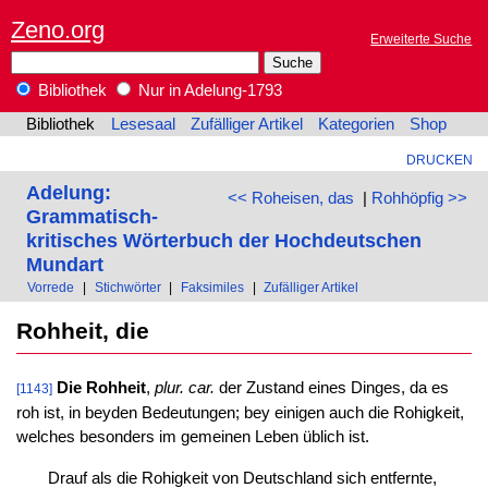
Zeno.org
Erweiterte Suche
Bibliothek
Nur in Adelung-1793
Bibliothek
Lesesaal
Zufälliger Artikel
Kategorien
Shop
DRUCKEN
Adelung:
<< Roheisen, das
|
Rohhöpfig >>
Grammatisch-
kritisches Wörterbuch der Hochdeutschen
Mundart
Vorrede
|
Stichwörter
|
Faksimiles
|
Zufälliger Artikel
Rohheit, die
Die Rohheit
,
plur. car.
der Zustand eines Dinges, da es
[1143]
roh ist, in beyden Bedeutungen; bey einigen auch die Rohigkeit,
welches besonders im gemeinen Leben üblich ist.
Drauf als die Rohigkeit von Deutschland sich entfernte,