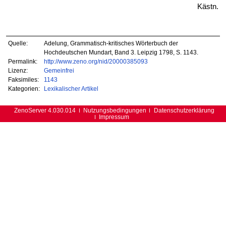
Kästn.
Quelle:
Adelung, Grammatisch-kritisches Wörterbuch der
Hochdeutschen Mundart, Band 3. Leipzig 1798, S. 1143.
Permalink:
http://www.zeno.org/nid/20000385093
Lizenz:
Gemeinfrei
Faksimiles:
1143
Kategorien:
Lexikalischer Artikel
ZenoServer 4.030.014
Nutzungsbedingungen
Datenschutzerklärung
Impressum