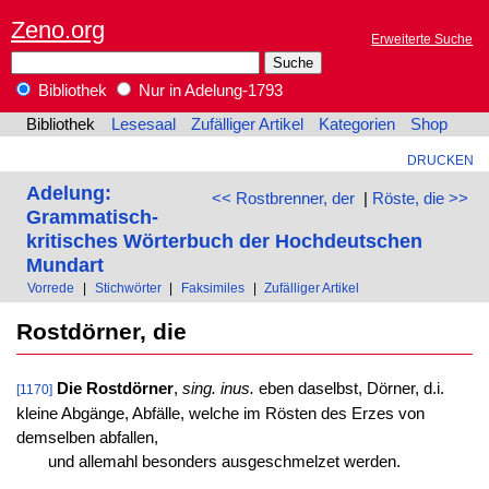
Zeno.org
Erweiterte Suche
Bibliothek
Nur in Adelung-1793
Bibliothek
Lesesaal
Zufälliger Artikel
Kategorien
Shop
DRUCKEN
Adelung:
<< Rostbrenner, der
|
Röste, die >>
Grammatisch-
kritisches Wörterbuch der Hochdeutschen
Mundart
Vorrede
|
Stichwörter
|
Faksimiles
|
Zufälliger Artikel
Rostdörner, die
Die Rostdörner
,
sing. inus.
eben daselbst, Dörner, d.i.
[1170]
kleine Abgänge, Abfälle, welche im Rösten des Erzes von
demselben abfallen,
und allemahl besonders ausgeschmelzet werden.