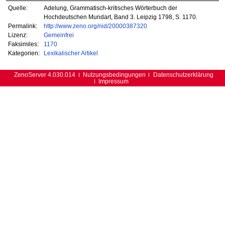
Quelle:
Adelung, Grammatisch-kritisches Wörterbuch der
Hochdeutschen Mundart, Band 3. Leipzig 1798, S. 1170.
Permalink:
http://www.zeno.org/nid/20000387320
Lizenz:
Gemeinfrei
Faksimiles:
1170
Kategorien:
Lexikalischer Artikel
ZenoServer 4.030.014
Nutzungsbedingungen
Datenschutzerklärung
Impressum