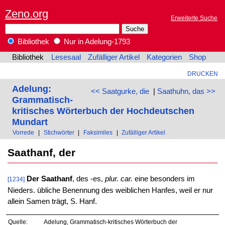
Zeno.org
Erweiterte Suche
Bibliothek
Nur in Adelung-1793
Bibliothek
Lesesaal
Zufälliger Artikel
Kategorien
Shop
DRUCKEN
Adelung:
<< Saatgurke, die
|
Saathuhn, das >>
Grammatisch-
kritisches Wörterbuch der Hochdeutschen
Mundart
Vorrede
|
Stichwörter
|
Faksimiles
|
Zufälliger Artikel
Saathanf, der
Der Saathanf
, des -es,
plur. car.
eine besonders im
[1234]
Nieders. übliche Benennung des weiblichen Hanfes, weil er nur
allein Samen trägt, S. Hanf.
Quelle:
Adelung, Grammatisch-kritisches Wörterbuch der