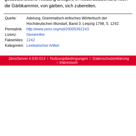
die Gärbkammer, von gärben, sich zubereiten.
Quelle:
Adelung, Grammatisch-kritisches Wörterbuch der
Hochdeutschen Mundart, Band 3. Leipzig 1798, S. 1242.
Permalink:
http://www.zeno.org/nid/20000392243
Lizenz:
Gemeinfrei
Faksimiles:
1242
Kategorien:
Lexikalischer Artikel
ZenoServer 4.030.014
Nutzungsbedingungen
Datenschutzerklärung
Impressum