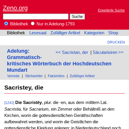
Zeno.org
Erweiterte Suche
Bibliothek
Nur in Adelung-1793
Bibliothek
Lesesaal
Zufälliger Artikel
Kategorien
Shop
DRUCKEN
Adelung:
<< Sacristan, der
|
Säcularisiren >>
Grammatisch-
kritisches Wörterbuch der Hochdeutschen
Mundart
Vorrede
|
Stichwörter
|
Faksimiles
|
Zufälliger Artikel
Sacristey, die
Die Sacristēy
,
plur.
die -en, aus dem mittlern Lat.
[1242]
Sacristia,
für
Sacrarium,
ein Zimmer oder Behältniß an den
Kirchen, worin die gottesdienstlichen Geräthschaften
aufbewahret werden, und worin die Geistlichen die
gottesdienstliche Kleidung anlegen; in Niederdeutschland noch