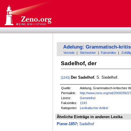
Adelung: Grammatisch-kriti
Vorrede
|
Stichwörter
|
Faksimiles
|
Zufälli
Sadelhof, der
Der Sadelhof
, S. Siedelhof.
[1243]
Quelle:
Adelung, Grammatisch-kritisches W
Permalink:
http://www.zeno.org/nid/200003922
Lizenz:
Gemeinfrei
Faksimiles:
1243
Kategorien:
Lexikalischer Artikel
Ähnliche Einträge in anderen Lexika
Pierer-1857
:
Sadelhof