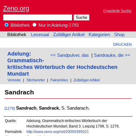
Zeno.org
Erweiterte Suche
Bibliothek
Nur in Adelung-1793
Bibliothek
Lesesaal
Zufälliger Artikel
Kategorien
Shop
DRUCKEN
Adelung:
<< Sandpulver, das
|
Sandrauke, die >>
Grammatisch-
kritisches Wörterbuch der Hochdeutschen
Mundart
Vorrede
|
Stichwörter
|
Faksimiles
|
Zufälliger Artikel
Sandrach
Sandrach
,
Sandrack
, S. Sandarach.
[1276]
Quelle:
Adelung, Grammatisch-kritisches Wörterbuch der
Hochdeutschen Mundart, Band 3. Leipzig 1798, S. 1276.
Permalink:
http://www.zeno.org/nid/20000395021