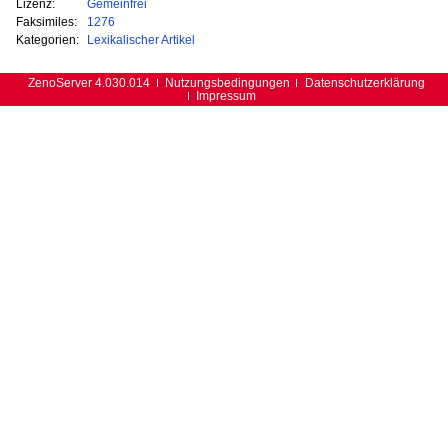
Lizenz:
Gemeinfrei
Faksimiles:
1276
Kategorien:
Lexikalischer Artikel
ZenoServer 4.030.014
Nutzungsbedingungen
Datenschutzerklärung
Impressum