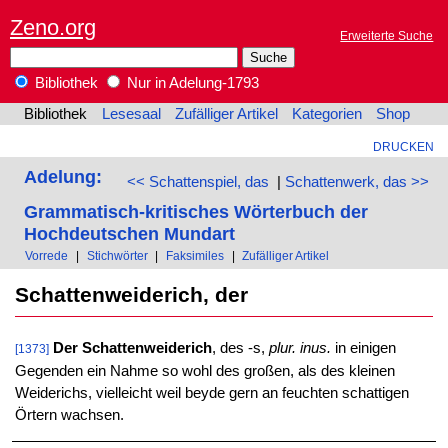
Zeno.org
Erweiterte Suche
Bibliothek
Nur in Adelung-1793
Bibliothek
Lesesaal
Zufälliger Artikel
Kategorien
Shop
DRUCKEN
Adelung:
<< Schattenspiel, das
|
Schattenwerk, das >>
Grammatisch-kritisches Wörterbuch der
Hochdeutschen Mundart
Vorrede
|
Stichwörter
|
Faksimiles
|
Zufälliger Artikel
Schattenweiderich, der
Der Schattenweiderich
, des -s,
plur. inus.
in einigen
[1373]
Gegenden ein Nahme so wohl des großen, als des kleinen
Weiderichs, vielleicht weil beyde gern an feuchten schattigen
Örtern wachsen.