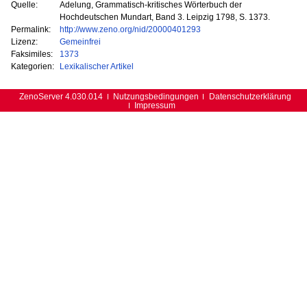
Quelle:
Adelung, Grammatisch-kritisches Wörterbuch der
Hochdeutschen Mundart, Band 3. Leipzig 1798, S. 1373.
Permalink:
http://www.zeno.org/nid/20000401293
Lizenz:
Gemeinfrei
Faksimiles:
1373
Kategorien:
Lexikalischer Artikel
ZenoServer 4.030.014
Nutzungsbedingungen
Datenschutzerklärung
Impressum