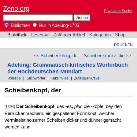
Zeno.org
Erweiterte Suche
Bibliothek
Nur in Adelung-1793
Bibliothek
Lesesaal
Zufälliger Artikel
Kategorien
Shop
DRUCKEN
<< Scheibenkönig, der
|
Scheibenkrücke, die >>
Adelung: Grammatisch-kritisches Wörterbuch
der Hochdeutschen Mundart
Vorrede
|
Stichwörter
|
Faksimiles
|
Zufälliger Artikel
Scheibenkopf, der
Der Scheibenkopf
, des -es,
plur.
die -köpfe, bey den
[1394]
Perrückenmachern, ein gespaltener Formkopf, welcher
vermittelst hölzerner Scheiben dicker und dünner gemacht
werden kann.