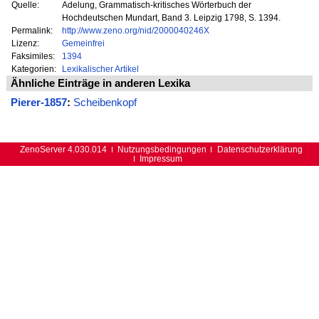
Quelle:
Adelung, Grammatisch-kritisches Wörterbuch der
Hochdeutschen Mundart, Band 3. Leipzig 1798, S. 1394.
Permalink:
http://www.zeno.org/nid/2000040246X
Lizenz:
Gemeinfrei
Faksimiles:
1394
Kategorien:
Lexikalischer Artikel
Ähnliche Einträge in anderen Lexika
Pierer-1857
:
Scheibenkopf
ZenoServer 4.030.014
Nutzungsbedingungen
Datenschutzerklärung
Impressum