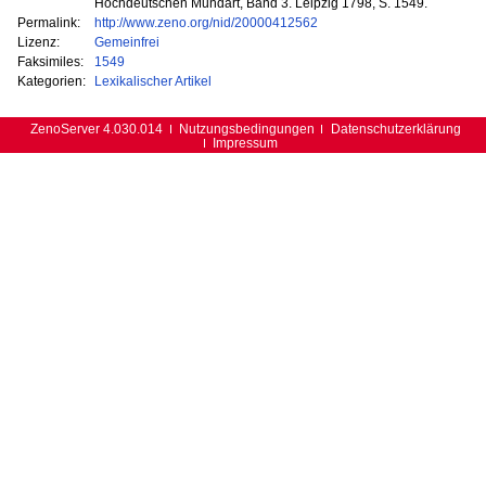
Hochdeutschen Mundart, Band 3. Leipzig 1798, S. 1549.
Permalink:
http://www.zeno.org/nid/20000412562
Lizenz:
Gemeinfrei
Faksimiles:
1549
Kategorien:
Lexikalischer Artikel
ZenoServer 4.030.014
Nutzungsbedingungen
Datenschutzerklärung
Impressum