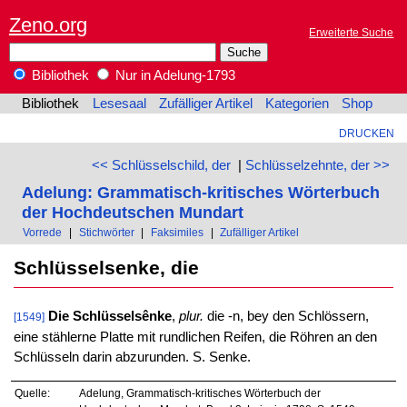
Zeno.org
Erweiterte Suche
Bibliothek
Nur in Adelung-1793
Bibliothek
Lesesaal
Zufälliger Artikel
Kategorien
Shop
DRUCKEN
<< Schlüsselschild, der
|
Schlüsselzehnte, der >>
Adelung: Grammatisch-kritisches Wörterbuch
der Hochdeutschen Mundart
Vorrede
|
Stichwörter
|
Faksimiles
|
Zufälliger Artikel
Schlüsselsenke, die
Die Schlüsselsênke
,
plur.
die -n, bey den Schlössern,
[1549]
eine stählerne Platte mit rundlichen Reifen, die Röhren an den
Schlüsseln darin abzurunden. S. Senke.
Quelle:
Adelung, Grammatisch-kritisches Wörterbuch der