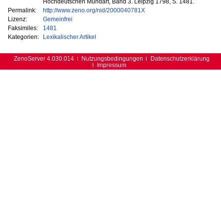
Hochdeutschen Mundart, Band 3. Leipzig 1798, S. 1481.
Permalink:
http://www.zeno.org/nid/2000040781X
Lizenz:
Gemeinfrei
Faksimiles:
1481
Kategorien:
Lexikalischer Artikel
ZenoServer 4.030.014
Nutzungsbedingungen
Datenschutzerklärung
Impressum