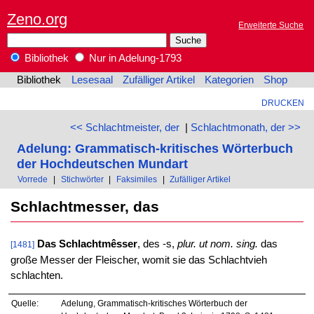
Zeno.org
Erweiterte Suche
Bibliothek
Nur in Adelung-1793
Bibliothek
Lesesaal
Zufälliger Artikel
Kategorien
Shop
DRUCKEN
<< Schlachtmeister, der
|
Schlachtmonath, der >>
Adelung: Grammatisch-kritisches Wörterbuch
der Hochdeutschen Mundart
Vorrede
|
Stichwörter
|
Faksimiles
|
Zufälliger Artikel
Schlachtmesser, das
Das Schlachtmêsser
, des -s,
plur. ut nom. sing.
das
[1481]
große Messer der Fleischer, womit sie das Schlachtvieh
schlachten.
Quelle:
Adelung, Grammatisch-kritisches Wörterbuch der