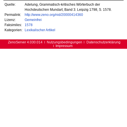
Quelle:
Adelung, Grammatisch-kritisches Wörterbuch der
Hochdeutschen Mundart, Band 3. Leipzig 1798, S. 1578.
Permalink:
http://www.zeno.org/nid/20000414360
Lizenz:
Gemeinfrei
Faksimiles:
1578
Kategorien:
Lexikalischer Artikel
ZenoServer 4.030.014
Nutzungsbedingungen
Datenschutzerklärung
Impressum