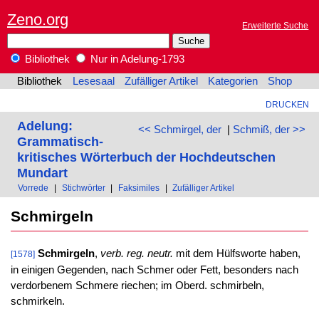
Zeno.org
Erweiterte Suche
Bibliothek
Nur in Adelung-1793
Bibliothek
Lesesaal
Zufälliger Artikel
Kategorien
Shop
DRUCKEN
Adelung:
<< Schmirgel, der
|
Schmiß, der >>
Grammatisch-
kritisches Wörterbuch der Hochdeutschen
Mundart
Vorrede
|
Stichwörter
|
Faksimiles
|
Zufälliger Artikel
Schmirgeln
Schmirgeln
,
verb. reg. neutr.
mit dem Hülfsworte haben,
[1578]
in einigen Gegenden, nach Schmer oder Fett, besonders nach
verdorbenem Schmere riechen; im Oberd. schmirbeln,
schmirkeln.