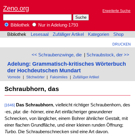
Zeno.org
Erweiterte Suche
Bibliothek
Nur in Adelung-1793
Bibliothek
Lesesaal
Zufälliger Artikel
Kategorien
Shop
DRUCKEN
<< Schraubenzwinge, die
|
Schraubstock, der >>
Adelung: Grammatisch-kritisches Wörterbuch
der Hochdeutschen Mundart
Vorrede
|
Stichwörter
|
Faksimiles
|
Zufälliger Artikel
Schraubhorn, das
Das Schraubhorn
, vielleicht richtiger Schraubenhorn, des
[1646]
-es,
plur.
die -hörner, eine Art einfächeriger gewundener
Schnecken, von länglicher, einem Bohrer ähnlicher Gestalt, mit
einer flachen Grundfläche, und einer kleinen runden Öffnung;
Turbo.
Die Schraubenschnecken sind eine Art davon.