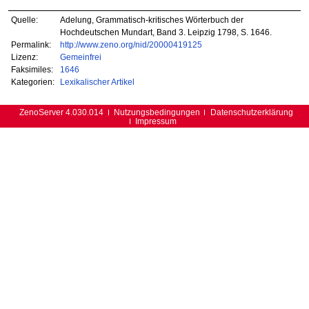
Quelle:
Adelung, Grammatisch-kritisches Wörterbuch der
Hochdeutschen Mundart, Band 3. Leipzig 1798, S. 1646.
Permalink:
http://www.zeno.org/nid/20000419125
Lizenz:
Gemeinfrei
Faksimiles:
1646
Kategorien:
Lexikalischer Artikel
ZenoServer 4.030.014
Nutzungsbedingungen
Datenschutzerklärung
Impressum