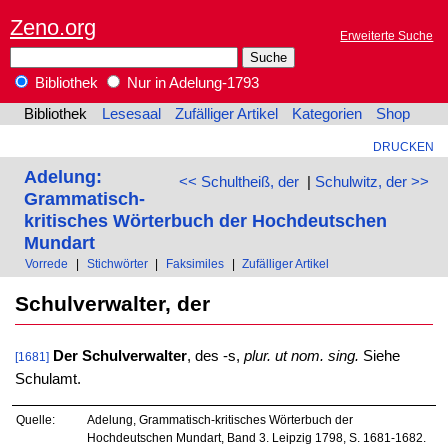
Zeno.org
Erweiterte Suche
Bibliothek
Nur in Adelung-1793
Bibliothek
Lesesaal
Zufälliger Artikel
Kategorien
Shop
DRUCKEN
Adelung:
<< Schultheiß, der
|
Schulwitz, der >>
Grammatisch-
kritisches Wörterbuch der Hochdeutschen
Mundart
Vorrede
|
Stichwörter
|
Faksimiles
|
Zufälliger Artikel
Schulverwalter, der
Der Schulverwalter
, des -s,
plur. ut nom. sing.
Siehe
[1681]
Schulamt.
Quelle:
Adelung, Grammatisch-kritisches Wörterbuch der
Hochdeutschen Mundart, Band 3. Leipzig 1798, S. 1681-1682.