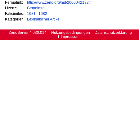
Permalink:
http://www.zeno.org/nid/20000421324
Lizenz:
Gemeinfrei
Faksimiles:
1681
|
1682
Kategorien:
Lexikalischer Artikel
ZenoServer 4.030.014
Nutzungsbedingungen
Datenschutzerklärung
Impressum