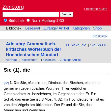
Zeno.org
Erweiterte Suche
Bibliothek
Nur in Adelung-1793
Bibliothek
Lesesaal
Zufälliger Artikel
Kategorien
Shop
DRUCKEN
Adelung: Grammatisch-
<< Sicke, die
|
Sie (2) >>
kritisches Wörterbuch der
Hochdeutschen Mundart
Vorrede
|
Stichwörter
|
Faksimiles
|
Zufälliger Artikel
Sie (1), die
1. Die Sie
,
plur.
die -en, Diminut. das Siechen, ein nur im
[82]
gemeinen Leben übliches Wort, ein Thier weiblichen
Geschlechtes zu bezeichnen, im Gegensatze des Er. Ein
Schaf, das eine Sie ist, 3 Mos. 4, 32. Im Hochdeutschen ist es
von den Vögeln am üblichsten. Der Er und die Sie, das
Männchen und Weibchen.