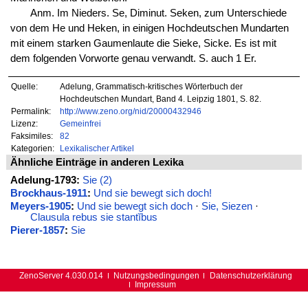
Anm. Im Nieders. Se, Diminut. Seken, zum Unterschiede
von dem He und Heken, in einigen Hochdeutschen Mundarten
mit einem starken Gaumenlaute die Sieke, Sicke. Es ist mit
dem folgenden Vorworte genau verwandt. S. auch 1 Er.
Quelle:
Adelung, Grammatisch-kritisches Wörterbuch der
Hochdeutschen Mundart, Band 4. Leipzig 1801, S. 82.
Permalink:
http://www.zeno.org/nid/20000432946
Lizenz:
Gemeinfrei
Faksimiles:
82
Kategorien:
Lexikalischer Artikel
Ähnliche Einträge in anderen Lexika
Adelung-1793:
Sie (2)
Brockhaus-1911
:
Und sie bewegt sich doch!
Meyers-1905
:
Und sie bewegt sich doch
·
Sie, Siezen
·
Clausula rebus sie stantĭbus
Pierer-1857
:
Sie
ZenoServer 4.030.014
Nutzungsbedingungen
Datenschutzerklärung
Impressum