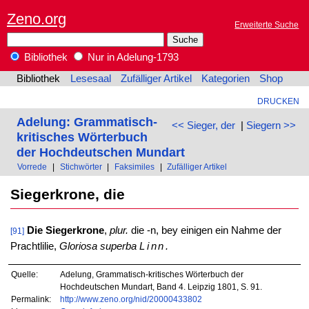
Zeno.org
Erweiterte Suche
Bibliothek
Nur in Adelung-1793
Bibliothek
Lesesaal
Zufälliger Artikel
Kategorien
Shop
DRUCKEN
Adelung: Grammatisch-
<< Sieger, der
|
Siegern >>
kritisches Wörterbuch
der Hochdeutschen Mundart
Vorrede
|
Stichwörter
|
Faksimiles
|
Zufälliger Artikel
Siegerkrone, die
Die Siegerkrone
,
plur.
die -n, bey einigen ein Nahme der
[91]
Prachtlilie,
Gloriosa superba
Linn.
Quelle:
Adelung, Grammatisch-kritisches Wörterbuch der
Hochdeutschen Mundart, Band 4. Leipzig 1801, S. 91.
Permalink:
http://www.zeno.org/nid/20000433802