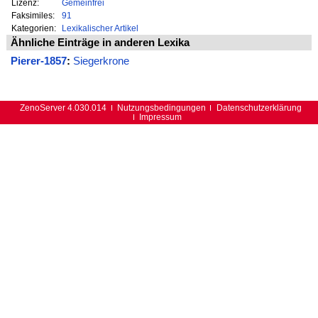
Lizenz:
Gemeinfrei
Faksimiles:
91
Kategorien:
Lexikalischer Artikel
Ähnliche Einträge in anderen Lexika
Pierer-1857
:
Siegerkrone
ZenoServer 4.030.014
Nutzungsbedingungen
Datenschutzerklärung
Impressum