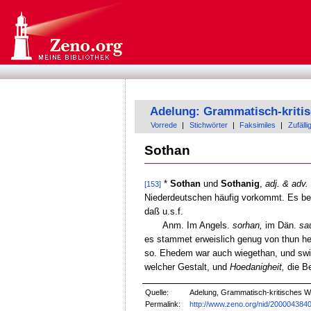
Adelung: Grammatisch-kriti
Vorrede
|
Stichwörter
|
Faksimiles
|
Zufälli
Sothan
*
Sothan
und
Sothanig
,
adj. & adv.
[153]
Niederdeutschen häufig vorkommt. Es bedeu
daß u.s.f.
Anm. Im Angels.
sorhan,
im Dän.
sa
es stammet erweislich genug von thun h
so. Ehedem war auch wiegethan, und sw
welcher Gestalt, und
Hoedanigheit,
die Be
Quelle:
Adelung, Grammatisch-kritisches W
Permalink:
http://www.zeno.org/nid/200004384