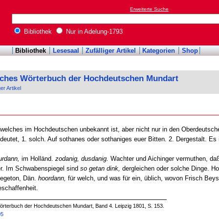
Erweiterte Suche
Bibliothek
Nur in Adelung-1793
Bibliothek
Lesesaal
Zufälliger Artikel
Kategorien
Shop
sches Wörterbuch der Hochdeutschen Mundart
ger Artikel
welches im Hochdeutschen unbekannt ist, aber nicht nur in den Oberdeutsch
tet, 1. solch. Auf sothanes oder sothaniges euer Bitten. 2. Dergestalt. Es i
urdann,
im Holländ.
zodanig, dusdanig.
Wachter und Aichinger vermuthen, daß 
er. Im Schwabenspiegel sind
so getan dink,
dergleichen oder solche Dinge. Ho
iegeton, Dän.
hoordann,
für welch, und was für ein, üblich, wovon Frisch Beysp
schaffenheit.
örterbuch der Hochdeutschen Mundart, Band 4. Leipzig 1801, S. 153.
05