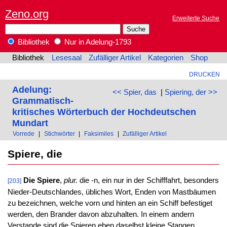
Zeno.org
Erweiterte Suche
Bibliothek
Nur in Adelung-1793
Bibliothek
Lesesaal
Zufälliger Artikel
Kategorien
Shop
DRUCKEN
Adelung:
<< Spier, das
|
Spiering, der >>
Grammatisch-
kritisches Wörterbuch der Hochdeutschen
Mundart
Vorrede
|
Stichwörter
|
Faksimiles
|
Zufälliger Artikel
Spiere, die
Die Spiere
,
plur.
die -n, ein nur in der Schifffahrt, besonders
[203]
Nieder-Deutschlandes, übliches Wort, Enden von Mastbäumen
zu bezeichnen, welche vorn und hinten an ein Schiff befestiget
werden, den Brander davon abzuhalten. In einem andern
Verstande sind die Spieren eben daselbst kleine Stangen,