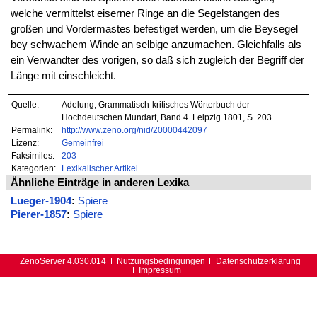
welche vermittelst eiserner Ringe an die Segelstangen des
großen und Vordermastes befestiget werden, um die Beysegel
bey schwachem Winde an selbige anzumachen. Gleichfalls als
ein Verwandter des vorigen, so daß sich zugleich der Begriff der
Länge mit einschleicht.
Quelle:
Adelung, Grammatisch-kritisches Wörterbuch der
Hochdeutschen Mundart, Band 4. Leipzig 1801, S. 203.
Permalink:
http://www.zeno.org/nid/20000442097
Lizenz:
Gemeinfrei
Faksimiles:
203
Kategorien:
Lexikalischer Artikel
Ähnliche Einträge in anderen Lexika
Lueger-1904
:
Spiere
Pierer-1857
:
Spiere
ZenoServer 4.030.014
Nutzungsbedingungen
Datenschutzerklärung
Impressum