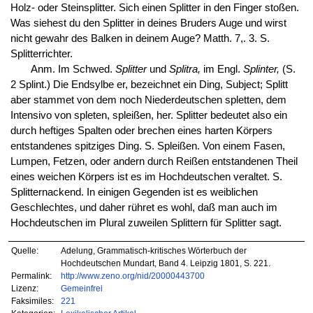
Holz- oder Steinsplitter. Sich einen Splitter in den Finger stoßen.
Was siehest du den Splitter in deines Bruders Auge und wirst
nicht gewahr des Balken in deinem Auge? Matth. 7,. 3. S.
Splitterrichter.
Anm. Im Schwed.
Splitter
und
Splitra,
im Engl.
Splinter,
(S.
2 Splint.) Die Endsylbe er, bezeichnet ein Ding, Subject; Splitt
aber stammet von dem noch Niederdeutschen spletten, dem
Intensivo von spleten, spleißen, her. Splitter bedeutet also ein
durch heftiges Spalten oder brechen eines harten Körpers
entstandenes spitziges Ding. S. Spleißen. Von einem Fasen,
Lumpen, Fetzen, oder andern durch Reißen entstandenen Theil
eines weichen Körpers ist es im Hochdeutschen veraltet. S.
Splitternackend. In einigen Gegenden ist es weiblichen
Geschlechtes, und daher rühret es wohl, daß man auch im
Hochdeutschen im Plural zuweilen Splittern für Splitter sagt.
Quelle:
Adelung, Grammatisch-kritisches Wörterbuch der
Hochdeutschen Mundart, Band 4. Leipzig 1801, S. 221.
Permalink:
http://www.zeno.org/nid/20000443700
Lizenz:
Gemeinfrei
Faksimiles:
221