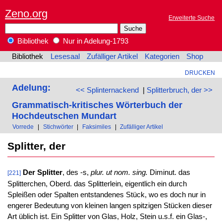
Zeno.org
Erweiterte Suche
Bibliothek
Nur in Adelung-1793
Bibliothek
Lesesaal
Zufälliger Artikel
Kategorien
Shop
DRUCKEN
Adelung:
<< Splinternackend
|
Splitterbruch, der >>
Grammatisch-kritisches Wörterbuch der
Hochdeutschen Mundart
Vorrede
|
Stichwörter
|
Faksimiles
|
Zufälliger Artikel
Splitter, der
Der Splitter
, des -s,
plur. ut nom. sing.
Diminut. das
[221]
Splitterchen, Oberd. das Splitterlein, eigentlich ein durch
Spleißen oder Spalten entstandenes Stück, wo es doch nur in
engerer Bedeutung von kleinen langen spitzigen Stücken dieser
Art üblich ist. Ein Splitter von Glas, Holz, Stein u.s.f. ein Glas-,