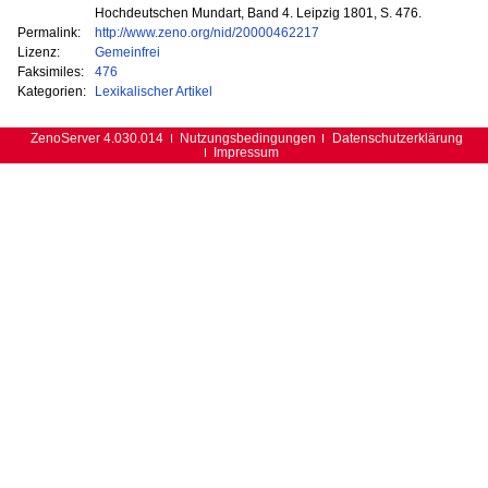
Hochdeutschen Mundart, Band 4. Leipzig 1801, S. 476.
Permalink:
http://www.zeno.org/nid/20000462217
Lizenz:
Gemeinfrei
Faksimiles:
476
Kategorien:
Lexikalischer Artikel
ZenoServer 4.030.014
Nutzungsbedingungen
Datenschutzerklärung
Impressum