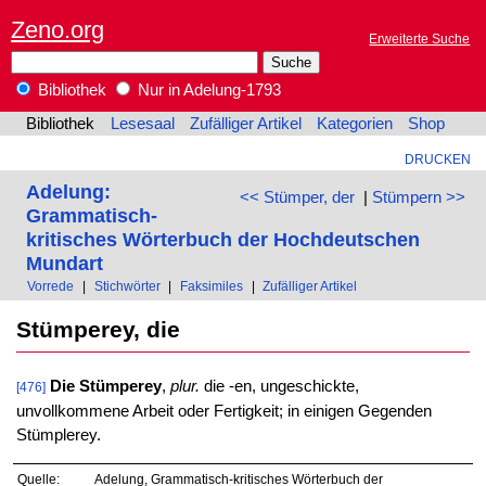
Zeno.org
Erweiterte Suche
Bibliothek
Nur in Adelung-1793
Bibliothek
Lesesaal
Zufälliger Artikel
Kategorien
Shop
DRUCKEN
Adelung:
<< Stümper, der
|
Stümpern >>
Grammatisch-
kritisches Wörterbuch der Hochdeutschen
Mundart
Vorrede
|
Stichwörter
|
Faksimiles
|
Zufälliger Artikel
Stümperey, die
Die Stümperey
,
plur.
die -en, ungeschickte,
[476]
unvollkommene Arbeit oder Fertigkeit; in einigen Gegenden
Stümplerey.
Quelle:
Adelung, Grammatisch-kritisches Wörterbuch der