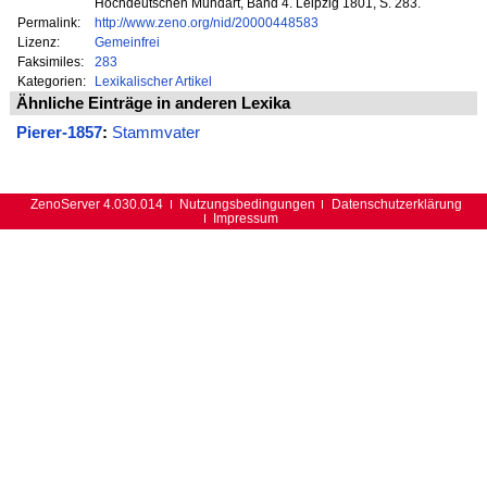
Hochdeutschen Mundart, Band 4. Leipzig 1801, S. 283.
Permalink:
http://www.zeno.org/nid/20000448583
Lizenz:
Gemeinfrei
Faksimiles:
283
Kategorien:
Lexikalischer Artikel
Ähnliche Einträge in anderen Lexika
Pierer-1857
:
Stammvater
ZenoServer 4.030.014
Nutzungsbedingungen
Datenschutzerklärung
Impressum