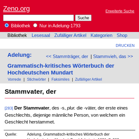
Zeno.org
Erweiterte Suche
Bibliothek
Nur in Adelung-1793
Bibliothek
Lesesaal
Zufälliger Artikel
Kategorien
Shop
DRUCKEN
Adelung:
<< Stammträger, der
|
Stammvieh, das >>
Grammatisch-kritisches Wörterbuch der
Hochdeutschen Mundart
Vorrede
|
Stichwörter
|
Faksimiles
|
Zufälliger Artikel
Stammvater, der
Der Stammvater
, des -s,
plur.
die -väter, der erste eines
[283]
Geschlechts, diejenige männliche Person, von welchem ein
Geschlecht herstammet.
Quelle:
Adelung, Grammatisch-kritisches Wörterbuch der