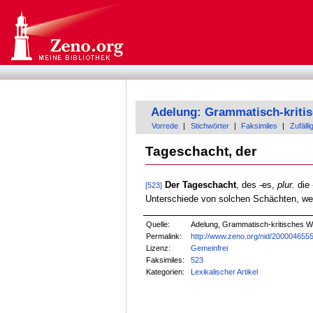
Adelung: Grammatisch-kriti
Vorrede
|
Stichwörter
|
Faksimiles
|
Zufälli
Tageschacht, der
Der Tageschacht
, des -es,
plur.
die 
[523]
Unterschiede von solchen Schächten, wel
Quelle:
Adelung, Grammatisch-kritisches W
Permalink:
http://www.zeno.org/nid/200004655
Lizenz:
Gemeinfrei
Faksimiles:
523
Kategorien:
Lexikalischer Artikel