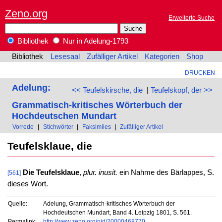
Zeno.org
Erweiterte Suche
Bibliothek
Nur in Adelung-1793
Bibliothek
Lesesaal
Zufälliger Artikel
Kategorien
Shop
DRUCKEN
Adelung:
<< Teufelskirsche, die
|
Teufelskopf, der >>
Grammatisch-kritisches Wörterbuch der
Hochdeutschen Mundart
Vorrede
|
Stichwörter
|
Faksimiles
|
Zufälliger Artikel
Teufelsklaue, die
Die Teufelsklaue
,
plur. inusit.
ein Nahme des Bärlappes, S.
[561]
dieses Wort.
Quelle:
Adelung, Grammatisch-kritisches Wörterbuch der
Hochdeutschen Mundart, Band 4. Leipzig 1801, S. 561.
Permalink:
http://www.zeno.org/nid/20000468770