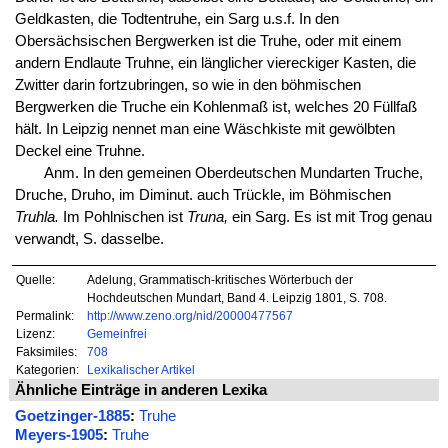
Geldkasten, die Todtentruhe, ein Sarg u.s.f. In den
Obersächsischen Bergwerken ist die Truhe, oder mit einem
andern Endlaute Truhne, ein länglicher viereckiger Kasten, die
Zwitter darin fortzubringen, so wie in den böhmischen
Bergwerken die Truche ein Kohlenmaß ist, welches 20 Füllfaß
hält. In Leipzig nennet man eine Wäschkiste mit gewölbten
Deckel eine Truhne.
Anm. In den gemeinen Oberdeutschen Mundarten Truche,
Druche, Druho, im Diminut. auch Trückle, im Böhmischen
Truhla.
Im Pohlnischen ist
Truna,
ein Sarg. Es ist mit Trog genau
verwandt, S. dasselbe.
Quelle:
Adelung, Grammatisch-kritisches Wörterbuch der
Hochdeutschen Mundart, Band 4. Leipzig 1801, S. 708.
Permalink:
http://www.zeno.org/nid/20000477567
Lizenz:
Gemeinfrei
Faksimiles:
708
Kategorien:
Lexikalischer Artikel
Ähnliche Einträge in anderen Lexika
Goetzinger-1885
:
Truhe
Meyers-1905
:
Truhe