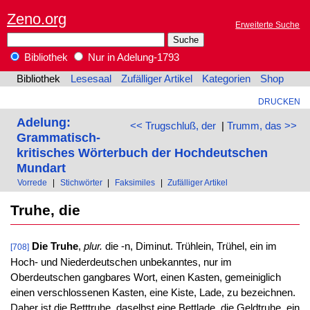
Zeno.org
Erweiterte Suche
Bibliothek
Nur in Adelung-1793
Bibliothek
Lesesaal
Zufälliger Artikel
Kategorien
Shop
DRUCKEN
Adelung:
<< Trugschluß, der
|
Trumm, das >>
Grammatisch-
kritisches Wörterbuch der Hochdeutschen
Mundart
Vorrede
|
Stichwörter
|
Faksimiles
|
Zufälliger Artikel
Truhe, die
Die Truhe
,
plur.
die -n, Diminut. Trühlein, Trühel, ein im
[708]
Hoch- und Niederdeutschen unbekanntes, nur im
Oberdeutschen gangbares Wort, einen Kasten, gemeiniglich
einen verschlossenen Kasten, eine Kiste, Lade, zu bezeichnen.
Daher ist die Betttruhe, daselbst eine Bettlade, die Geldtruhe, ein