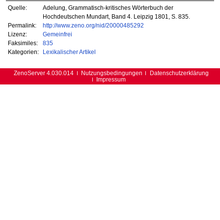
Quelle:
Adelung, Grammatisch-kritisches Wörterbuch der
Hochdeutschen Mundart, Band 4. Leipzig 1801, S. 835.
Permalink:
http://www.zeno.org/nid/20000485292
Lizenz:
Gemeinfrei
Faksimiles:
835
Kategorien:
Lexikalischer Artikel
ZenoServer 4.030.014
Nutzungsbedingungen
Datenschutzerklärung
Impressum