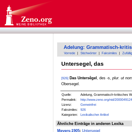
Adelung: Grammatisch-kriti
Vorrede
|
Stichwörter
|
Faksimiles
|
Zufälli
Untersegel, das
Das Untersêgel
, des -s,
plur. ut nom
[926]
Obersegel.
Quelle:
Adelung, Grammatisch-kritisches W
Permalink:
http://www.zeno.org/nid/200004912
Lizenz:
Gemeinfrei
Faksimiles:
926
Kategorien:
Lexikalischer Artikel
Ähnliche Einträge in anderen Lexika
Meyers-1905
:
Untersegel