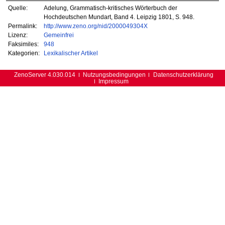
Quelle:
Adelung, Grammatisch-kritisches Wörterbuch der
Hochdeutschen Mundart, Band 4. Leipzig 1801, S. 948.
Permalink:
http://www.zeno.org/nid/2000049304X
Lizenz:
Gemeinfrei
Faksimiles:
948
Kategorien:
Lexikalischer Artikel
ZenoServer 4.030.014
Nutzungsbedingungen
Datenschutzerklärung
Impressum