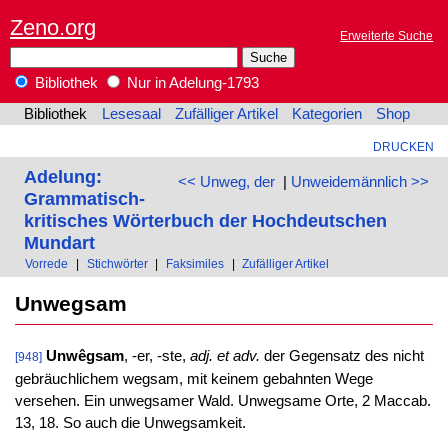
Zeno.org
Erweiterte Suche
Bibliothek
Nur in Adelung-1793
Bibliothek
Lesesaal
Zufälliger Artikel
Kategorien
Shop
DRUCKEN
Adelung:
<< Unweg, der
|
Unweidemännlich >>
Grammatisch-
kritisches Wörterbuch der Hochdeutschen
Mundart
Vorrede
|
Stichwörter
|
Faksimiles
|
Zufälliger Artikel
Unwegsam
Unwêgsam
, -er, -ste,
adj. et adv.
der Gegensatz des nicht
[948]
gebräuchlichem wegsam, mit keinem gebahnten Wege
versehen. Ein unwegsamer Wald. Unwegsame Orte, 2 Maccab.
13, 18. So auch die Unwegsamkeit.