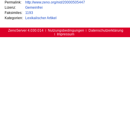
Permalink:
http://www.zeno.org/nid/20000505447
Lizenz:
Gemeinfrei
Faksimiles:
1193
Kategorien:
Lexikalischer Artikel
ZenoServer 4.030.014
Nutzungsbedingungen
Datenschutzerklärung
Impressum