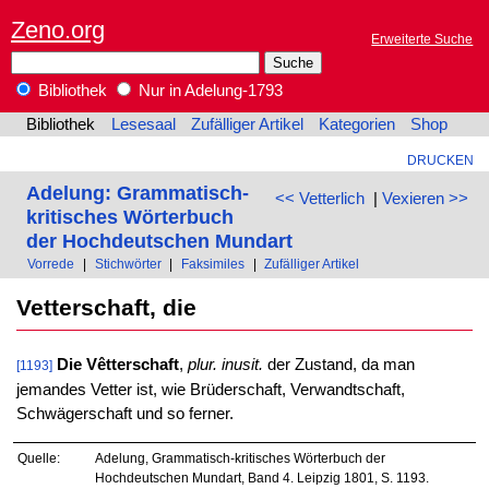
Zeno.org
Erweiterte Suche
Bibliothek
Nur in Adelung-1793
Bibliothek
Lesesaal
Zufälliger Artikel
Kategorien
Shop
DRUCKEN
Adelung: Grammatisch-
<< Vetterlich
|
Vexieren >>
kritisches Wörterbuch
der Hochdeutschen Mundart
Vorrede
|
Stichwörter
|
Faksimiles
|
Zufälliger Artikel
Vetterschaft, die
Die Vêtterschaft
,
plur. inusit.
der Zustand, da man
[1193]
jemandes Vetter ist, wie Brüderschaft, Verwandtschaft,
Schwägerschaft und so ferner.
Quelle:
Adelung, Grammatisch-kritisches Wörterbuch der
Hochdeutschen Mundart, Band 4. Leipzig 1801, S. 1193.