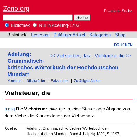
Zeno.org
Erweiterte Suche
Bibliothek
Nur in Adelung-1793
Bibliothek
Lesesaal
Zufälliger Artikel
Kategorien
Shop
DRUCKEN
Adelung:
<< Viehsterben, das
|
Viehtränke, die >>
Grammatisch-
kritisches Wörterbuch der Hochdeutschen
Mundart
Vorrede
|
Stichwörter
|
Faksimiles
|
Zufälliger Artikel
Viehsteuer, die
Die Viehsteuer
,
plur.
die -n, eine Steuer oder Abgabe von
[1197]
dem Viehe, die Klauensteuer, der Viehschatz.
Quelle:
Adelung, Grammatisch-kritisches Wörterbuch der
Hochdeutschen Mundart, Band 4. Leipzig 1801, S. 1197.