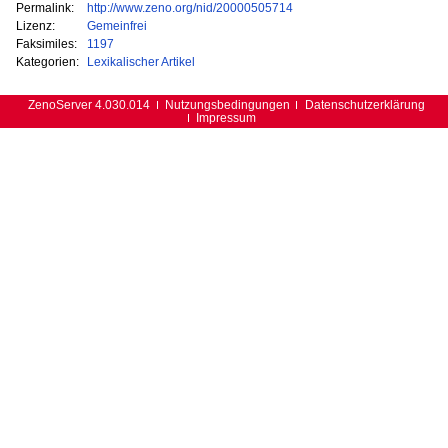
Permalink:
http://www.zeno.org/nid/20000505714
Lizenz:
Gemeinfrei
Faksimiles:
1197
Kategorien:
Lexikalischer Artikel
ZenoServer 4.030.014
Nutzungsbedingungen
Datenschutzerklärung
Impressum