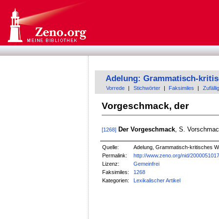
Adelung: Grammatisch-kriti
Vorrede
|
Stichwörter
|
Faksimiles
|
Zufälli
Vorgeschmack, der
Der Vorgeschmack
, S. Vorschmac
[1268]
Quelle:
Adelung, Grammatisch-kritisches W
Permalink:
http://www.zeno.org/nid/200005101
Lizenz:
Gemeinfrei
Faksimiles:
1268
Kategorien:
Lexikalischer Artikel