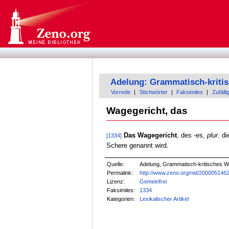
Adelung: Grammatisch-kriti
Vorrede
|
Stichwörter
|
Faksimiles
|
Zufälli
Wagegericht, das
Das Wagegericht
, des -es,
plur.
die
[1334]
Schere genannt wird.
Quelle:
Adelung, Grammatisch-kritisches W
Permalink:
http://www.zeno.org/nid/200005146
Lizenz:
Gemeinfrei
Faksimiles:
1334
Kategorien:
Lexikalischer Artikel