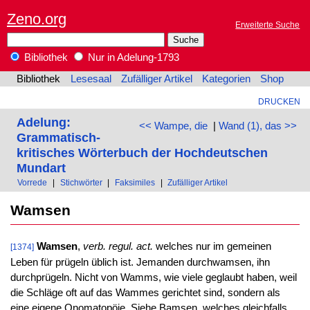
Zeno.org
Erweiterte Suche
Bibliothek
Nur in Adelung-1793
Bibliothek
Lesesaal
Zufälliger Artikel
Kategorien
Shop
DRUCKEN
Adelung:
<< Wampe, die
|
Wand (1), das >>
Grammatisch-
kritisches Wörterbuch der Hochdeutschen
Mundart
Vorrede
|
Stichwörter
|
Faksimiles
|
Zufälliger Artikel
Wamsen
Wamsen
,
verb. regul. act.
welches nur im gemeinen
[1374]
Leben für prügeln üblich ist. Jemanden durchwamsen, ihn
durchprügeln. Nicht von Wamms, wie viele geglaubt haben, weil
die Schläge oft auf das Wammes gerichtet sind, sondern als
eine eigene Onomatopöie. Siehe Bamsen, welches gleichfalls