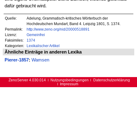
dafür gebraucht wird.
Quelle:
Adelung, Grammatisch-kritisches Wörterbuch der
Hochdeutschen Mundart, Band 4. Leipzig 1801, S. 1374.
Permalink:
http://www.zeno.org/nid/20000518891
Lizenz:
Gemeinfrei
Faksimiles:
1374
Kategorien:
Lexikalischer Artikel
Ähnliche Einträge in anderen Lexika
Pierer-1857
:
Wamsen
ZenoServer 4.030.014
Nutzungsbedingungen
Datenschutzerklärung
Impressum