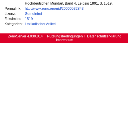
Hochdeutschen Mundart, Band 4. Leipzig 1801, S. 1519.
Permalink:
http://www.zeno.org/nid/20000532843
Lizenz:
Gemeinfrei
Faksimiles:
1519
Kategorien:
Lexikalischer Artikel
ZenoServer 4.030.014
Nutzungsbedingungen
Datenschutzerklärung
Impressum