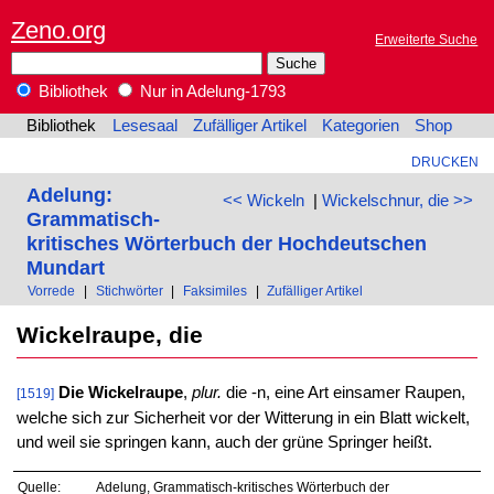
Zeno.org
Erweiterte Suche
Bibliothek
Nur in Adelung-1793
Bibliothek
Lesesaal
Zufälliger Artikel
Kategorien
Shop
DRUCKEN
Adelung:
<< Wickeln
|
Wickelschnur, die >>
Grammatisch-
kritisches Wörterbuch der Hochdeutschen
Mundart
Vorrede
|
Stichwörter
|
Faksimiles
|
Zufälliger Artikel
Wickelraupe, die
Die Wickelraupe
,
plur.
die -n, eine Art einsamer Raupen,
[1519]
welche sich zur Sicherheit vor der Witterung in ein Blatt wickelt,
und weil sie springen kann, auch der grüne Springer heißt.
Quelle:
Adelung, Grammatisch-kritisches Wörterbuch der