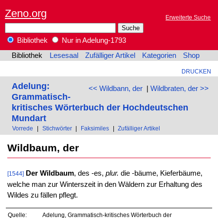
Zeno.org
Erweiterte Suche
Bibliothek
Nur in Adelung-1793
Bibliothek
Lesesaal
Zufälliger Artikel
Kategorien
Shop
DRUCKEN
Adelung:
<< Wildbann, der
|
Wildbraten, der >>
Grammatisch-
kritisches Wörterbuch der Hochdeutschen
Mundart
Vorrede
|
Stichwörter
|
Faksimiles
|
Zufälliger Artikel
Wildbaum, der
Der Wildbaum
, des -es,
plur.
die -bäume, Kieferbäume,
[1544]
welche man zur Winterszeit in den Wäldern zur Erhaltung des
Wildes zu fällen pflegt.
Quelle:
Adelung, Grammatisch-kritisches Wörterbuch der