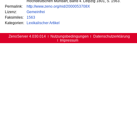
Hochdeutschen Mundart, Band 4. Leipzig 1801, S. 1563.
Permalink:
http://www.zeno.org/nid/2000053708X
Lizenz:
Gemeinfrei
Faksimiles:
1563
Kategorien:
Lexikalischer Artikel
ZenoServer 4.030.014
Nutzungsbedingungen
Datenschutzerklärung
Impressum