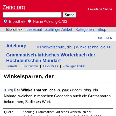
Zeno.org
Erweiterte Suche
Bibliothek
Nur in Adelung-1793
Bibliothek
Lesesaal
Zufälliger Artikel
Kategorien
Shop
DRUCKEN
Adelung:
<< Winkelschule, die
|
Winkelspinne, die >>
Grammatisch-kritisches Wörterbuch der
Hochdeutschen Mundart
Vorrede
|
Stichwörter
|
Faksimiles
|
Zufälliger Artikel
Winkelsparren, der
Der Winkelsparren
, des -s,
plur. ut nom. sing.
ein
[1563]
Nahme, welchen in manchen Gegenden auch die Grathsparren
bekommen, S. dieses Wort.
Quelle:
Adelung, Grammatisch-kritisches Wörterbuch der