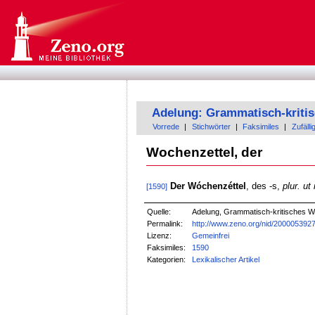
Adelung: Grammatisch-kriti
Vorrede
|
Stichwörter
|
Faksimiles
|
Zufälli
Wochenzettel, der
Der Wóchenzéttel
, des -s,
plur. ut
[1590]
Quelle:
Adelung, Grammatisch-kritisches W
Permalink:
http://www.zeno.org/nid/200005392
Lizenz:
Gemeinfrei
Faksimiles:
1590
Kategorien:
Lexikalischer Artikel