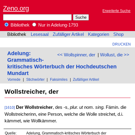
Zeno.org
Erweiterte Suche
Bibliothek
Nur in Adelung-1793
Bibliothek
Lesesaal
Zufälliger Artikel
Kategorien
Shop
DRUCKEN
Adelung:
<< Wollspinner, der
|
Wollust, die >>
Grammatisch-
kritisches Wörterbuch der Hochdeutschen
Mundart
Vorrede
|
Stichwörter
|
Faksimiles
|
Zufälliger Artikel
Wollstreicher, der
Der Wollstreicher
, des -s,
plur. ut nom. sing.
Fämin. die
[1610]
Wollstreicherinn, eine Person, welche die Wolle streichet, d.i.
kämmet, wie Wollkämmer.
Quelle:
Adelung, Grammatisch-kritisches Wörterbuch der