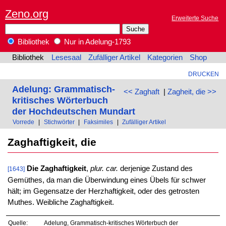
Zeno.org
Erweiterte Suche
Bibliothek
Nur in Adelung-1793
Bibliothek
Lesesaal
Zufälliger Artikel
Kategorien
Shop
DRUCKEN
Adelung: Grammatisch-
<< Zaghaft
|
Zagheit, die >>
kritisches Wörterbuch
der Hochdeutschen Mundart
Vorrede
|
Stichwörter
|
Faksimiles
|
Zufälliger Artikel
Zaghaftigkeit, die
Die Zaghaftigkeit
,
plur. car.
derjenige Zustand des
[1643]
Gemüthes, da man die Überwindung eines Übels für schwer
hält; im Gegensatze der Herzhaftigkeit, oder des getrosten
Muthes. Weibliche Zaghaftigkeit.
Quelle:
Adelung, Grammatisch-kritisches Wörterbuch der