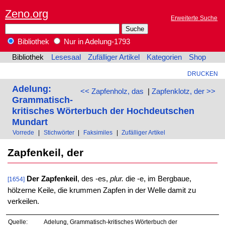
Zeno.org
Erweiterte Suche
Bibliothek
Nur in Adelung-1793
Bibliothek
Lesesaal
Zufälliger Artikel
Kategorien
Shop
DRUCKEN
Adelung:
<< Zapfenholz, das
|
Zapfenklotz, der >>
Grammatisch-
kritisches Wörterbuch der Hochdeutschen
Mundart
Vorrede
|
Stichwörter
|
Faksimiles
|
Zufälliger Artikel
Zapfenkeil, der
Der Zapfenkeil
, des -es,
plur.
die -e, im Bergbaue,
[1654]
hölzerne Keile, die krummen Zapfen in der Welle damit zu
verkeilen.
Quelle:
Adelung, Grammatisch-kritisches Wörterbuch der