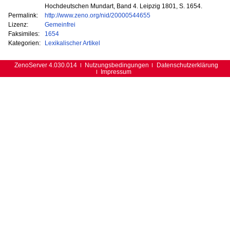
Hochdeutschen Mundart, Band 4. Leipzig 1801, S. 1654.
Permalink:
http://www.zeno.org/nid/20000544655
Lizenz:
Gemeinfrei
Faksimiles:
1654
Kategorien:
Lexikalischer Artikel
ZenoServer 4.030.014
Nutzungsbedingungen
Datenschutzerklärung
Impressum