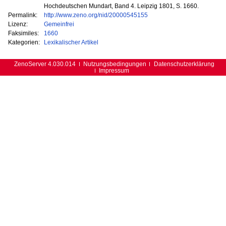
Hochdeutschen Mundart, Band 4. Leipzig 1801, S. 1660.
Permalink:
http://www.zeno.org/nid/20000545155
Lizenz:
Gemeinfrei
Faksimiles:
1660
Kategorien:
Lexikalischer Artikel
ZenoServer 4.030.014
Nutzungsbedingungen
Datenschutzerklärung
Impressum