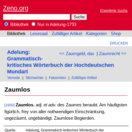
Zeno.org
Erweiterte Suche
Bibliothek
Nur in Adelung-1793
Bibliothek
Lesesaal
Zufälliger Artikel
Kategorien
Shop
DRUCKEN
Adelung:
<< Zaumgeld, das
|
Zaumrecht >>
Grammatisch-
kritisches Wörterbuch der Hochdeutschen
Mundart
Vorrede
|
Stichwörter
|
Faksimiles
|
Zufälliger Artikel
Zaumlos
Zaumlos
,
adj. et adv.
des Zaumes beraubt. Am häufigsten
[1660]
figürlich, frey von aller nothwendigen Einschränkung,
ungezäumt, ungebändigt. Zaumlose Begierden.
Quelle:
Adelung, Grammatisch-kritisches Wörterbuch der