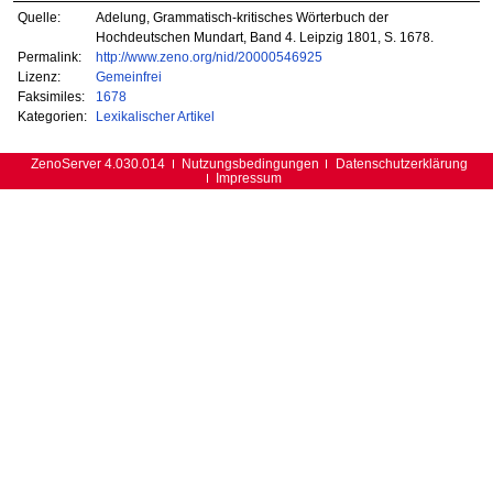
Quelle:
Adelung, Grammatisch-kritisches Wörterbuch der
Hochdeutschen Mundart, Band 4. Leipzig 1801, S. 1678.
Permalink:
http://www.zeno.org/nid/20000546925
Lizenz:
Gemeinfrei
Faksimiles:
1678
Kategorien:
Lexikalischer Artikel
ZenoServer 4.030.014
Nutzungsbedingungen
Datenschutzerklärung
Impressum