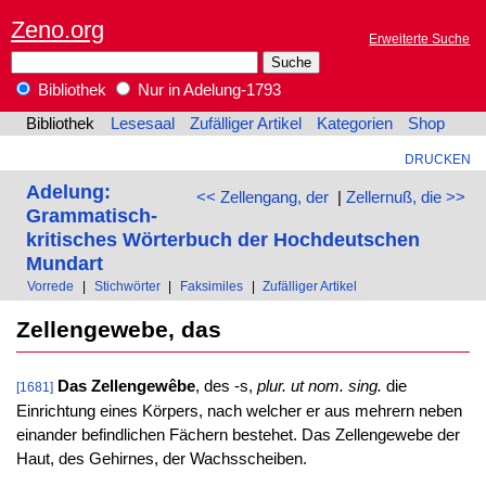
Zeno.org
Erweiterte Suche
Bibliothek
Nur in Adelung-1793
Bibliothek
Lesesaal
Zufälliger Artikel
Kategorien
Shop
DRUCKEN
Adelung:
<< Zellengang, der
|
Zellernuß, die >>
Grammatisch-
kritisches Wörterbuch der Hochdeutschen
Mundart
Vorrede
|
Stichwörter
|
Faksimiles
|
Zufälliger Artikel
Zellengewebe, das
Das Zellengewêbe
, des -s,
plur. ut nom. sing.
die
[1681]
Einrichtung eines Körpers, nach welcher er aus mehrern neben
einander befindlichen Fächern bestehet. Das Zellengewebe der
Haut, des Gehirnes, der Wachsscheiben.