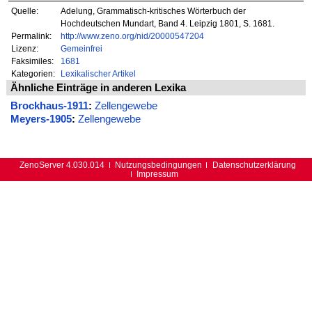
Quelle:
Adelung, Grammatisch-kritisches Wörterbuch der
Hochdeutschen Mundart, Band 4. Leipzig 1801, S. 1681.
Permalink:
http://www.zeno.org/nid/20000547204
Lizenz:
Gemeinfrei
Faksimiles:
1681
Kategorien:
Lexikalischer Artikel
Ähnliche Einträge in anderen Lexika
Brockhaus-1911
:
Zellengewebe
Meyers-1905
:
Zellengewebe
ZenoServer 4.030.014
Nutzungsbedingungen
Datenschutzerklärung
Impressum