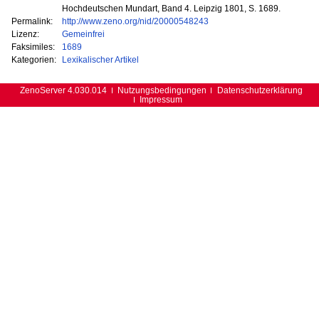
Hochdeutschen Mundart, Band 4. Leipzig 1801, S. 1689.
Permalink:
http://www.zeno.org/nid/20000548243
Lizenz:
Gemeinfrei
Faksimiles:
1689
Kategorien:
Lexikalischer Artikel
ZenoServer 4.030.014
Nutzungsbedingungen
Datenschutzerklärung
Impressum