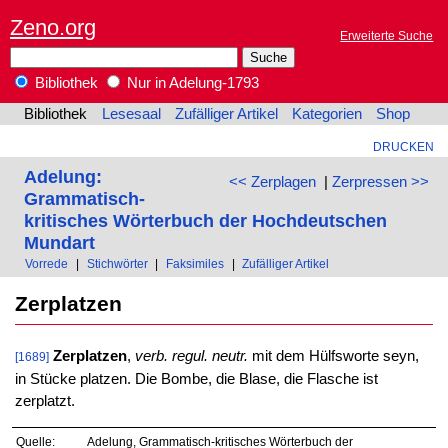
Zeno.org
Erweiterte Suche
Bibliothek
Nur in Adelung-1793
Bibliothek
Lesesaal
Zufälliger Artikel
Kategorien
Shop
DRUCKEN
Adelung:
<< Zerplagen
|
Zerpressen >>
Grammatisch-
kritisches Wörterbuch der Hochdeutschen
Mundart
Vorrede
|
Stichwörter
|
Faksimiles
|
Zufälliger Artikel
Zerplatzen
Zerplatzen
,
verb. regul. neutr.
mit dem Hülfsworte seyn,
[1689]
in Stücke platzen. Die Bombe, die Blase, die Flasche ist
zerplatzt.
Quelle:
Adelung, Grammatisch-kritisches Wörterbuch der