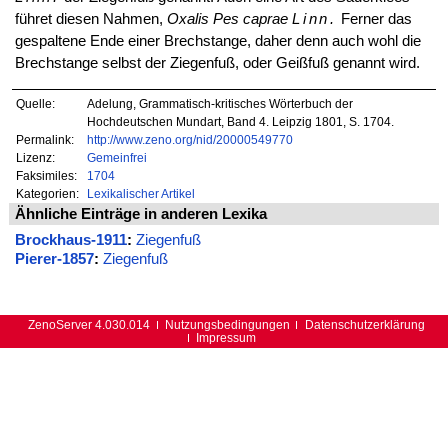
führet diesen Nahmen,
Oxalis Pes caprae
Linn.
Ferner das
gespaltene Ende einer Brechstange, daher denn auch wohl die
Brechstange selbst der Ziegenfuß, oder Geißfuß genannt wird.
Quelle:
Adelung, Grammatisch-kritisches Wörterbuch der
Hochdeutschen Mundart, Band 4. Leipzig 1801, S. 1704.
Permalink:
http://www.zeno.org/nid/20000549770
Lizenz:
Gemeinfrei
Faksimiles:
1704
Kategorien:
Lexikalischer Artikel
Ähnliche Einträge in anderen Lexika
Brockhaus-1911
:
Ziegenfuß
Pierer-1857
:
Ziegenfuß
ZenoServer 4.030.014
Nutzungsbedingungen
Datenschutzerklärung
Impressum