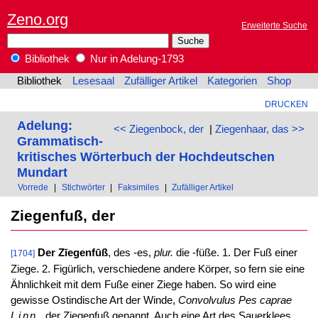
Zeno.org
Erweiterte Suche
Bibliothek
Nur in Adelung-1793
Bibliothek
Lesesaal
Zufälliger Artikel
Kategorien
Shop
DRUCKEN
Adelung:
<< Ziegenbock, der
|
Ziegenhaar, das >>
Grammatisch-
kritisches Wörterbuch der Hochdeutschen
Mundart
Vorrede
|
Stichwörter
|
Faksimiles
|
Zufälliger Artikel
Ziegenfuß, der
Der Zīegenfūß
, des -es,
plur.
die -füße. 1. Der Fuß einer
[1704]
Ziege. 2. Figürlich, verschiedene andere Körper, so fern sie eine
Ähnlichkeit mit dem Fuße einer Ziege haben. So wird eine
gewisse Ostindische Art der Winde,
Convolvulus Pes caprae
Linn.
der Ziegenfuß genannt. Auch eine Art des Sauerklees