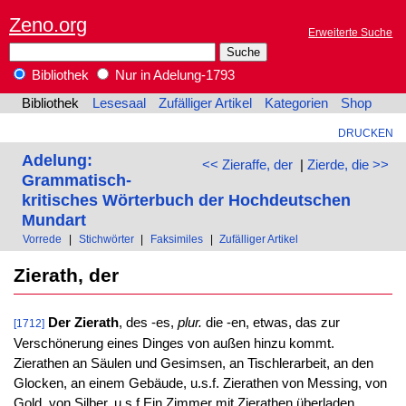
Zeno.org
Erweiterte Suche
Bibliothek
Nur in Adelung-1793
Bibliothek
Lesesaal
Zufälliger Artikel
Kategorien
Shop
DRUCKEN
Adelung:
<< Zieraffe, der
|
Zierde, die >>
Grammatisch-
kritisches Wörterbuch der Hochdeutschen
Mundart
Vorrede
|
Stichwörter
|
Faksimiles
|
Zufälliger Artikel
Zierath, der
Der Zierath
, des -es,
plur.
die -en, etwas, das zur
[1712]
Verschönerung eines Dinges von außen hinzu kommt.
Zierathen an Säulen und Gesimsen, an Tischlerarbeit, an den
Glocken, an einem Gebäude, u.s.f. Zierathen von Messing, von
Gold, von Silber. u.s.f Ein Zimmer mit Zierathen überladen.