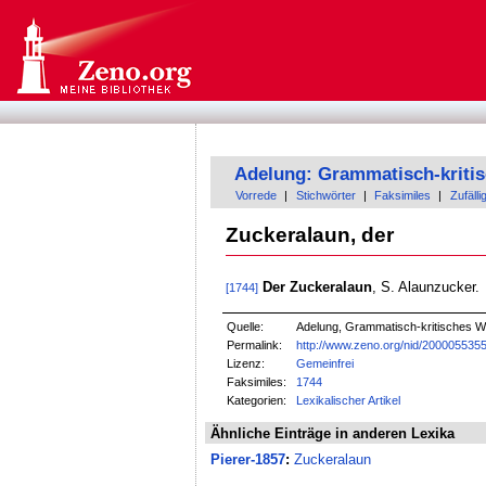
Adelung: Grammatisch-kriti
Vorrede
|
Stichwörter
|
Faksimiles
|
Zufälli
Zuckeralaun, der
Der Zuckeralaun
, S. Alaunzucker.
[1744]
Quelle:
Adelung, Grammatisch-kritisches W
Permalink:
http://www.zeno.org/nid/200005535
Lizenz:
Gemeinfrei
Faksimiles:
1744
Kategorien:
Lexikalischer Artikel
Ähnliche Einträge in anderen Lexika
Pierer-1857
:
Zuckeralaun