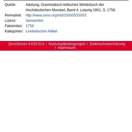
Quelle:
Adelung, Grammatisch-kritisches Wörterbuch der
Hochdeutschen Mundart, Band 4. Leipzig 1801, S. 1756.
Permalink:
http://www.zeno.org/nid/20000555053
Lizenz:
Gemeinfrei
Faksimiles:
1756
Kategorien:
Lexikalischer Artikel
ZenoServer 4.030.014
Nutzungsbedingungen
Datenschutzerklärung
Impressum